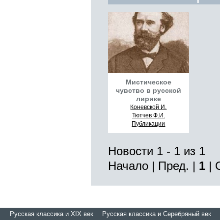
Мистическое
чувство в русской
лирике
Коневской И.
Тютчев Ф.И.
Публикации
Новости 1 - 1 из 1
Начало | Пред. |
1
| 
Русская классика и XIX век
Русская классика и Серебряный век