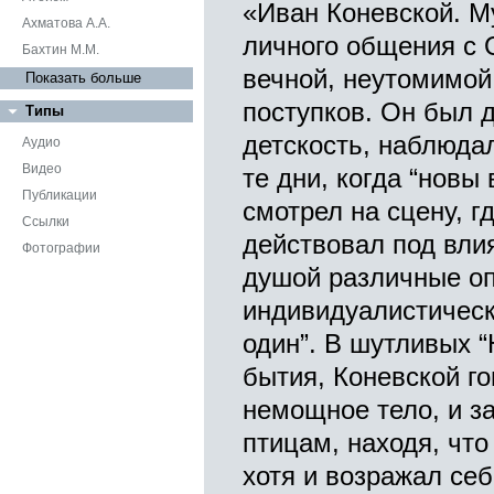
«Иван Коневской. М
Ахматова А.А.
личного общения с 
Бахтин М.М.
вечной, неутомимой
Показать больше
поступков. Он был д
Типы
детскость, наблюдал
Аудио
Видео
те дни, когда “новы
Публикации
смотрел на сцену, г
Ссылки
действовал под вли
Фотографии
душой различные о
индивидуалистическ
один”. В шутливых 
бытия, Коневской г
немощное тело, и з
птицам, находя, что
хотя и возражал себ