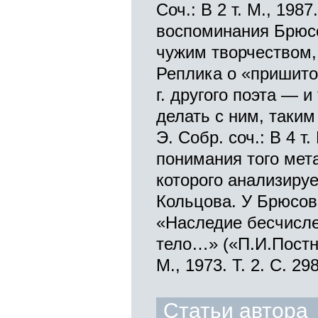
Соч.: В 2 т. М., 1987
воспоминания Брюсов
чужим творчеством,
Реплика о «пришито
г. другого поэта — 
делать с ним, таки
Э. Собр. соч.: В 4 т.
понимания того мет
которого анализиру
Кольцова. У Брюсов
«Наследие бесчисле
тело…» («П.И.Постни
М., 1973. Т. 2. С. 298
Статьи автора