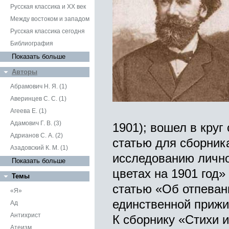
Русская классика и XX век
Между востоком и западом
Русская классика сегодня
Библиография
Показать больше
Авторы
Абрамович Н. Я. (1)
Аверинцев С. С. (1)
Агеева Е. (1)
Адамович Г. В. (3)
1901); вошел в круг
Адрианов С. А. (2)
статью для сборника
Азадовский К. М. (1)
исследованию личн
Показать больше
цветах на 1901 год»
Темы
статью «Об отпеван
«Я»
единственной прижи
Ад
Антихрист
К сборнику «Стихи 
Атеизм