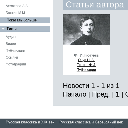
Статьи автора
Ахматова А.А.
Бахтин М.М.
Показать больше
Типы
Аудио
Видео
Публикации
Ф. И.Тютчев
Ссылки
Оцуп Н. А.
Фотографии
Тютчев Ф.И.
Публикации
Новости 1 - 1 из 1
Начало | Пред. |
1
| 
Русская классика и XIX век
Русская классика и Серебряный век