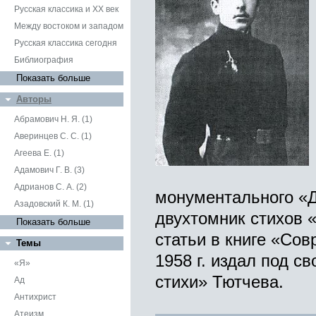
Русская классика и XX век
Между востоком и западом
Русская классика сегодня
Библиография
Показать больше
Авторы
Абрамович Н. Я. (1)
Аверинцев С. С. (1)
Агеева Е. (1)
Адамович Г. В. (3)
Адрианов С. А. (2)
монументального «Д
Азадовский К. М. (1)
двухтомник стихов 
Показать больше
статьи в книге «Сов
Темы
1958 г. издал под 
«Я»
стихи» Тютчева.
Ад
Антихрист
Атеизм